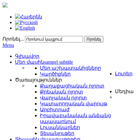
Որոնել...
Որոնել
Menu
Գլխավոր
Մեր մասին
sampel subtitle
Մեր աշխատակիցները
Լուրեր
Կարծիքներ
Ծառայություններ
Քաղաքացիական ոլորտ
Մեդիա
Քրեական ոլորտ
Վարչական ոլորտ
Կատարողական վարույթ
Արբիտրաժ
Իրավաբանական անձանց
սպասարկում
Լուսանկարներ
Տեսանյութեր
Տիպային փաստաթղթեր